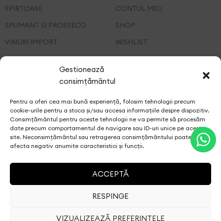
SPIRTOASE
CONTUL MEU
SPUMANT SI PROSSECO
SHOP
VINURI IMPORT
WISHLIST
VINURI ROMANESTI
CONTACT
Gestionează
consimțământul
UTILE
POLITICA DE
Pentru a oferi cea mai bună experiență, folosim tehnologii precum
CONFIDENTIALITATE
cookie-urile pentru a stoca și/sau accesa informațiile despre dispozitiv.
Consimțământul pentru aceste tehnologii ne va permite să procesăm
LIVRARE
date precum comportamentul de navigare sau ID-uri unice pe acest
site. Neconsimțământul sau retragerea consimțământului poate
TERMENI SI CONDITII
afecta negativ anumite caracteristici și funcții.
URMARESTE COMANDA
ACCEPTĂ
A.N.P.C
RESPINGE
VIZUALIZEAZĂ PREFERINȚELE