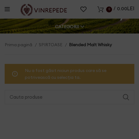
/
0.00
LEI
Blended Malt Whisky
0
CATEGORII
Prima pagină
SPIRTOASE
Blended Malt Whisky
Nu a fost găsit niciun produs care să se
potrivească cu selecția ta.