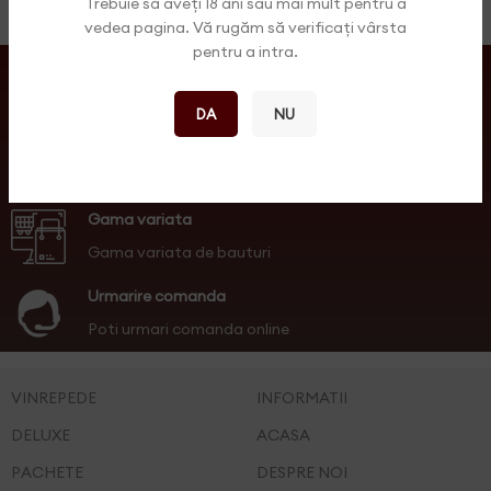
Trebuie să aveți 18 ani sau mai mult pentru a
vedea pagina. Vă rugăm să verificați vârsta
pentru a intra.
Plata online
Plata online cu cardul
DA
NU
Support online
Suport pentru vanzari online
Gama variata
Gama variata de bauturi
Urmarire comanda
Poti urmari comanda online
VINREPEDE
INFORMATII
DELUXE
ACASA
PACHETE
DESPRE NOI