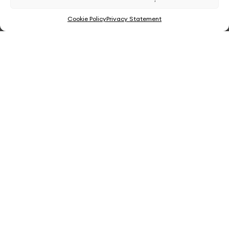
0
Cookie Policy
Privacy Statement
Shop
Filters
Favorite
Cos
Contul meu
FII LA CURENT CU NOUTATILE
Aboneaza-te la Newsletter
Modalitati de plata:
Social media: