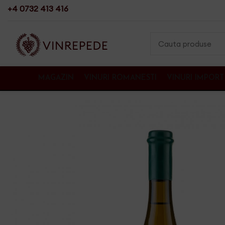
+4 0732 413 416
MAGAZIN
VINURI ROMANESTI
VINURI IMPORT
Prima pagină
VIN ALB
Principele Radu Chardonnay Anul I