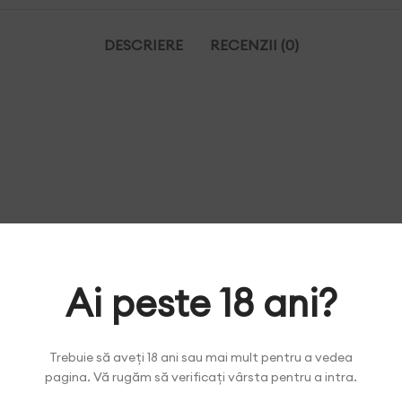
DESCRIERE
RECENZII (0)
Ai peste 18 ani?
Trebuie să aveți 18 ani sau mai mult pentru a vedea
pagina. Vă rugăm să verificați vârsta pentru a intra.