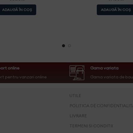
ADAUGĂ ÎN COȘ
ADAUGĂ ÎN COȘ
ort online
Gama variata
rt pentru vanzari online
Gama variata de bau
UTILE
POLITICA DE CONFIDENTIALIT
LIVRARE
TERMENI SI CONDITII