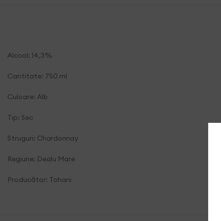
Alcool: 14,3%
Cantitate: 750 ml
Culoare: Alb
Tip: Sec
Struguri: Chardonnay
Regiune: Dealu Mare
Producător: Tohani