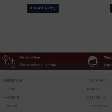
ADAUGĂ ÎN COȘ
Plata online
Supp
Plata online cu cardul
Supo
VINREPEDE
INFORMATII
DELUXE
ACASA
PACHETE
DESPRE NOI
SPIRTOASE
CONTUL MEU