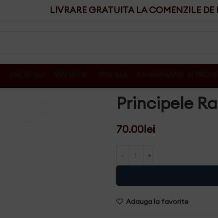
LIVRARE GRATUITA LA COMENZILE DE P
VIN ROSU
VIN ROSE
VIN ALB
CHAMPAGNE SI PROS
Principele R
70.00
lei
Adauga la favorite