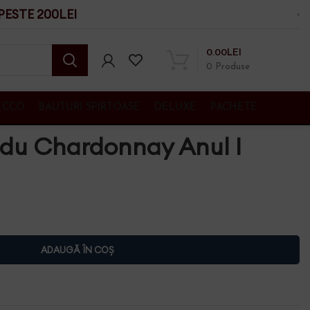
ESTE 200LEI
0.00
LEI
0
Produse
ECCO
BAUTURI SPIRTOASE
DELUXE
PACHETE
adu Chardonnay Anul I
ADAUGĂ ÎN COȘ