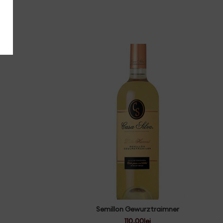
Semillon Gewurztraimner
110.00
lei