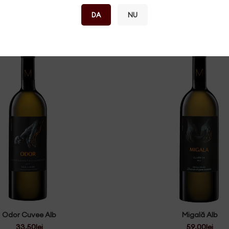
DA
NU
Odor Cuvee Alb
Migală Alb
33.50
lei
59.00
lei